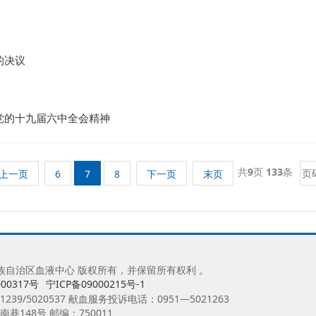
的决议
党的十九届六中全会精神
共
9
页
133
条
上一页
6
7
8
下一页
末页
0 宁夏回族自治区血液中心 版权所有，并保留所有权利 。
00317号
宁ICP备09000215号-1
239/5020537 献血服务投诉电话：0951—5021263
148号 邮编：750011