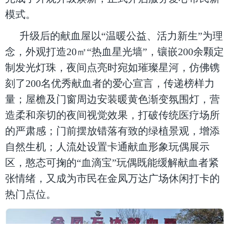
模式。
升级后的献血屋以“温暖公益、活力新生”为理
念，外观打造20㎡“热血星光墙”，镶嵌200余颗定
制发光灯珠，夜间点亮时宛如璀璨星河，仿佛镌
刻了200名优秀献血者的爱心宣言，传递榜样力
量；屋檐及门窗周边安装暖黄色渐变氛围灯，营
造柔和亲切的夜间视觉效果，打破传统医疗场所
的严肃感；门前摆放错落有致的绿植景观，增添
自然生机；人流处设置卡通献血形象玩偶展示
区，憨态可掬的“血滴宝”玩偶既能缓解献血者紧
张情绪，又成为市民在金凤万达广场休闲打卡的
热门点位。