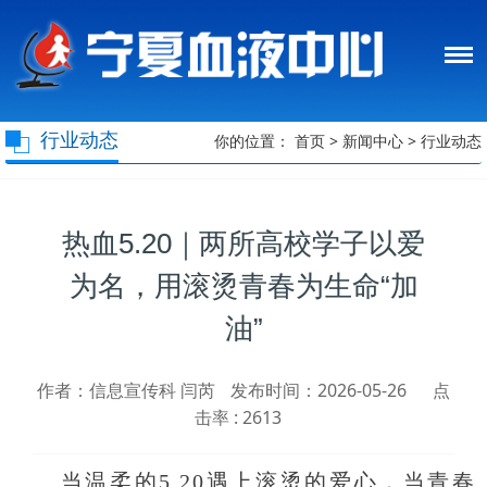
行业动态
你的位置：
首页
>
新闻中心
>
行业动态
热血5.20｜两所高校学子以爱
为名，用滚烫青春为生命“加
油”
作者：信息宣传科 闫芮
发布时间：2026-05-26
点
击率 :
2613
当温柔的5.20遇上滚烫的爱心，当青春