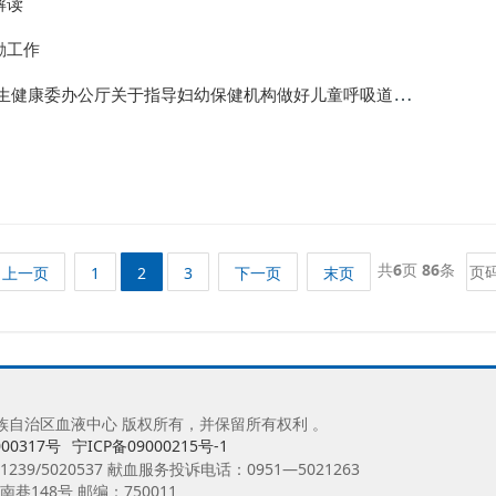
解读
励工作
公厅关于指导妇幼保健机构做好儿童呼吸道疾病诊疗服务的通知》
共
6
页
86
条
上一页
1
2
3
下一页
末页
0 宁夏回族自治区血液中心 版权所有，并保留所有权利 。
00317号
宁ICP备09000215号-1
239/5020537 献血服务投诉电话：0951—5021263
148号 邮编：750011